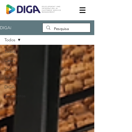
DIGAí
Todos
Todos
Cases
ESG
Soluções
DIGA
Segmentos